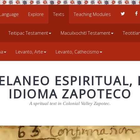
 Language
Explore
Texts
Teaching Modules
Teitipac Testament
Macuilxochitl Testament
Teotitl
na
Levanto, Arte
Levanto, Cathecismo
ELANEO ESPIRITUAL, 
IDIOMA ZAPOTECO
A spritual text in Colonial Valley Zapotec.