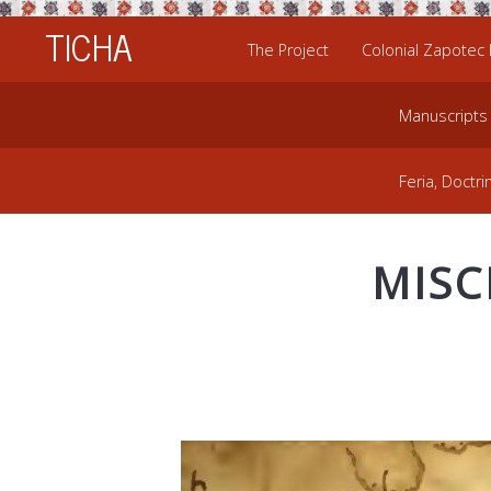
TICHA
The Project
Colonial Zapotec
Manuscripts
Feria, Doctri
MISC