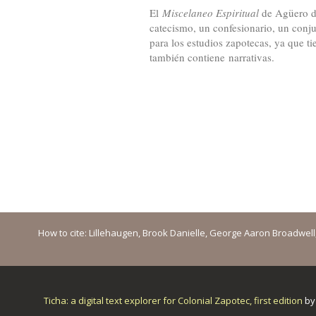
El
Miscelaneo Espiritual
de Agüero de
catecismo, un confesionario, un conjun
para los estudios zapotecas, ya que t
también contiene narrativas.
How to cite: Lillehaugen, Brook Danielle, George Aaron Broadwell, M
Ticha: a digital text explorer for Colonial Zapotec, first edition
b