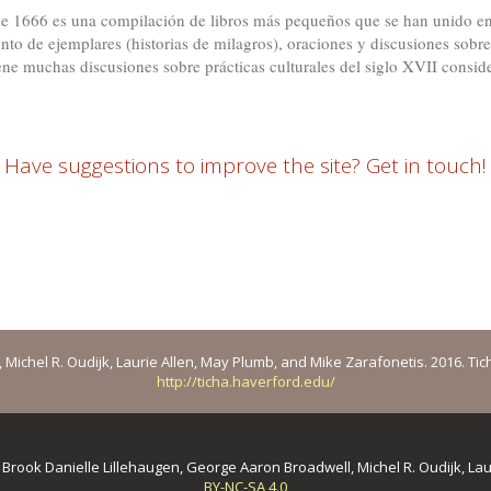
 1666 es una compilación de libros más pequeños que se han unido en
to de ejemplares (historias de milagros), oraciones y discusiones sobre 
iene muchas discusiones sobre prácticas culturales del siglo XVII cons
Have suggestions to improve the site? Get in touch!
ichel R. Oudijk, Laurie Allen, May Plumb, and Mike Zarafonetis. 2016. Ticha: 
http://ticha.haverford.edu/
y
Brook Danielle Lillehaugen, George Aaron Broadwell, Michel R. Oudijk, La
BY-NC-SA 4.0