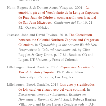
Hunn, Eugene S. & Donato Acuca Vásquez. 2001.
La
etnobiología en el Vocabvlario de la Lengva Çapoteca
de Fray Juan de Córdova, comparación con la actual
de San Juan Mixtepec
.
Cuadernos del Sur
16, 21-
32. Oaxaca, México.
Justeson, John and David Tavárez. 2010.
The Correlation
between the Colonial Northern Zapotec and Gregorian
Calendars
, in
Skywatching in the Ancient World: New
Perspectives in Cultural Astronomy
, ed. by Clive
Ruggles & Gary Urton, p. 17-81. Boulder, CO and
Logan, UT: University Press of Colorado.
Lillehaugen, Brook Danielle. 2006.
Expressing Location in
Tlacolula Valley Zapotec
. Ph.D. dissertation.
University of California, Los Angeles.
Lillehaugen, Brook Danielle. 2014.
Los usos y significados
de loh 'cara' en el zapoteco del valle colonial
. In
Estructuras, lenguas y hablantes. Estudios en
Homenaje a Thomas C. Smith Stark
. Rebeca Barriga
Villanueva and Esther Hererra Zendejas (eds.). D.F.,