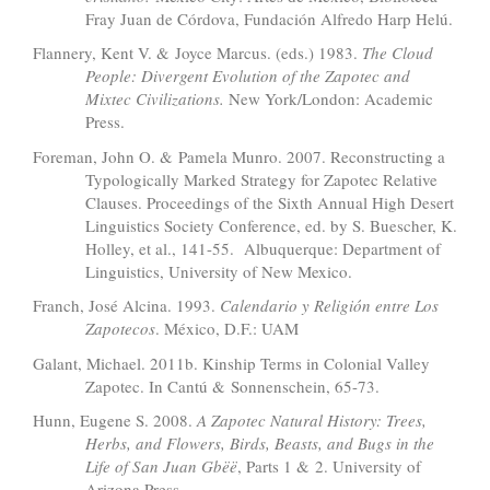
Fray Juan de Córdova, Fundación Alfredo Harp Helú.
Flannery, Kent V. & Joyce Marcus. (eds.) 1983.
The Cloud
People: Divergent Evolution of the Zapotec and
Mixtec Civilizations.
New York/London: Academic
Press.
Foreman, John O. & Pamela Munro. 2007. Reconstructing a
Typologically Marked Strategy for Zapotec Relative
Clauses. Proceedings of the Sixth Annual High Desert
Linguistics Society Conference, ed. by S. Buescher, K.
Holley, et al., 141-55. Albuquerque: Department of
Linguistics, University of New Mexico.
Franch, José Alcina. 1993.
Calendario y Religión entre Los
Zapotecos
. México, D.F.: UAM
Galant, Michael. 2011b. Kinship Terms in Colonial Valley
Zapotec. In Cantú & Sonnenschein, 65-73.
Hunn, Eugene S. 2008.
A Zapotec Natural History: Trees,
Herbs, and Flowers, Birds, Beasts, and Bugs in the
Life of San Juan Gbëë
, Parts 1 & 2. University of
Arizona Press.