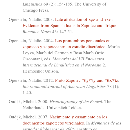
Linguistics
69 (2): 154-185. The University of
Chicago Press.
Operstein, Natalie. 2003.
Late affrication of <ç> and <z> :
Evidence from Spanish loans in Zapotec and Trique
.
Romance Notes
43: 147-51.
Operstein, Natalie. 2004.
Los pronombres personales en
zapoteco y zapotecano: un estudio diacrónico
. Morúa
Leyva, María del Carmen y Rosa María Ortiz
Ciscomani, eds.
Memorias del VII Encuentro
Internacional de Lingüística en el Noroeste
2.
Hermosillo: Unison.
Operstein, Natalie. 2012.
Proto-Zapotec *tty/*ty and *ttz/*tz
.
International Journal of American Linguistics
78 (1):
1-40.
Oudijk, Michel. 2000.
Historiography of the Bènizà
. The
Netherlands: Universiteit Leiden.
Oudijk, Michel. 2007.
Nacimiento y casamiento en los
documentos zapotecos virreinales
. In
Memorias de las
jornadas filológicas de 2005
. Instituto de