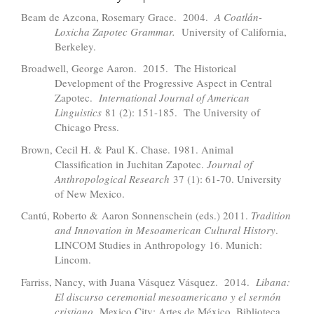
Beam de Azcona, Rosemary Grace. 2004.
A Coatlán-
Loxicha Zapotec Grammar.
University of California,
Berkeley.
Broadwell, George Aaron. 2015. The Historical
Development of the Progressive Aspect in Central
Zapotec.
International Journal of American
Linguistics
81 (2): 151-185. The University of
Chicago Press.
Brown, Cecil H. & Paul K. Chase. 1981. Animal
Classification in Juchitan Zapotec.
Journal of
Anthropological Research
37 (1): 61-70. University
of New Mexico.
Cantú, Roberto & Aaron Sonnenschein (eds.) 2011.
Tradition
and Innovation in Mesoamerican Cultural History
.
LINCOM Studies in Anthropology 16. Munich:
Lincom.
Farriss, Nancy, with Juana Vásquez Vásquez. 2014.
Libana:
El discurso ceremonial mesoamericano y el sermón
cristiano.
Mexico City: Artes de México, Biblioteca