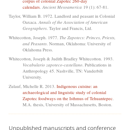
corpus of colonial Zapotec 260-day
calendars
.
Ancient Mesoamerica
19 (1): 67-81.
Taylor, William B. 1972. Landlord and peasant in Colonial
Oaxaca.
Annals of the Association of American
Geographers
. Taylor and Francis, Ltd.
Whitecotton, Joseph. 1977.
The Zapotecs: Princes, Priests,
and Peasants
. Norman, Oklahoma: University of
Oklahoma Press.
Whitecotton, Joseph & Judith Bradley Whitecotton. 1993.
Vocabulario zapoteco-castellano
. Publications in
Anthropology 45. Nashville, TN: Vanderbilt
University.
Zulauf, Michelle R. 2013.
Indigenous cuisine: an
archaeological and linguistic study of colonial
Zapotec foodways on the Isthmus of Tehuantepec
.
M.A. thesis, University of Massachusetts, Boston.
Unpublished manuscripts and conference