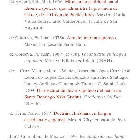
de Agüero, Cristóbal. 1666.
Miscelaneo espiritual, en el
idioma zapoteco, que administra la provincia de
Oaxac, de la Orden de Predicadores
. México: Por la
Viuda de Bernardo Calderon, en la calle de San
Augustin.
de Córdova, Fr. Juan. 1578a.
Arte del idioma zapoteco
.
Mexico: En casa de Pedro Balli.
de Córdova, Fr. Juan. 1987 [1578b].
Vocabulario en lengua
çapoteca
. México: Ediciones Toledo (INAH).
de la Cruz, Victor, Marcus Winter, Ausencia López Cruz, José
Leonardo López Zárate, Gonzalo Sánzchez Santiago,
Nimcy Arellanes Cancino & Thomas C. Smith Stark.
2009.
Una lectura del texto zapoteco del mapa de
Santo Domingo Niaa Guehui
.
Cuadernos del Sur
28:9-46.
de Feria, Pedro. 1567.
Doctrina christiana en lengua
castellana y çapoteca
. Mexico City: En casa de Pedro
Ocharte.
Junta Colombina de México. 1893.
Vocabulario castellano-