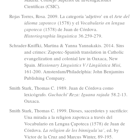
Científicas (CSIC).
Rojas Torres, Rosa. 2009. La categoría 'adjetivo' en el
Arte del
idioma zapoteco
(1578) y el
Vocabulario en lengua
çapoteca
(1578) de Juan de Córdova.
Historiographia linguistica
36.259-279.
Schrader-Kniffki, Martina & Yanna Yannakakis. 2014. Sins
and crimes: Zapotec-Spanish translation in Catholic
evangelization and colonial law in Oaxaca, New
Spain.
Missionary Linguistics V / Lingüística Misi
,
161-200. Amsterdam/Philadelphia: John Benjamins
Publishing Company.
Smith Stark, Thomas C. 1989. Juan de Córdova como
lexicógrafo
. Guchachi' Reza: Iguana rajada
58.2-13.
Oaxaca.
Smith Stark, Thomas C. 1999. Dioses, sacerdotes y sacrificio:
Una mirada a la religion zapoteca a través del
Vocabulario en Lengua Çapoteca (1578) de Juan de
Córdova.
La religion de los binnigula’sa’
, ed. by
Victor de la Cruz and Marcus Winter, 89-195.