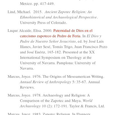
Mexico. pp. 417-449.
Lind, Michael. 2015.
Ancient Zapotec Religion: An
Ethnohistorical and Archaeological Perspective
.
University Press of Colorado.
Luque Alcaide, Elisa. 2000.
Paternidad de Dios en el
catecismo zapoteco de Pedro de Feria
. In
El Dios y
Padre de Nuestro Señor Jesucristo
, ed. by José Luis
Illanes, Javier Sesé, Tomás Trigo, Juan Francisco Pozo
and José Enériz, 165-182. Presented at the XX
International Symposium on Theology at the
University of Navarra. Pamplona: University of
Navarra.
Marcus, Joyce. 1976. The Origins of Mesoamerican Writing.
Annual Review of Anthropology
5: 35-67. Annual
Reviews.
Marcus, Joyce. 1978. Archaeology and Religion: A
Comparison of the Zapotec and Maya.
World
Archaeology
10 (2): 172-191. Taylor & Francis, Ltd.
Marcus, Joyce. 1983. Zapotec Religion. In Flannery