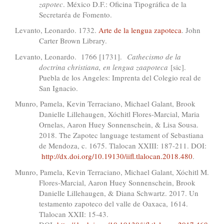
zapotec
. México D.F.: Oficina Tipográfica de la
Secretaréa de Fomento.
Levanto, Leonardo. 1732.
Arte de la lengua zapoteca
. John
Carter Brown Library.
Levanto, Leonardo. 1766 [1731].
Cathecismo de la
doctrina christiana, en lengua zaapoteca
[sic].
Puebla de los Angeles: Imprenta del Colegio real de
San Ignacio.
Munro, Pamela, Kevin Terraciano, Michael Galant, Brook
Danielle Lillehaugen, Xóchitl Flores-Marcial, Maria
Ornelas, Aaron Huey Sonnenschein, & Lisa Sousa.
2018. The Zapotec language testament of Sebastiana
de Mendoza, c. 1675. Tlalocan XXIII: 187-211. DOI:
http://dx.doi.org/10.19130/iifl.tlalocan.2018.480
.
Munro, Pamela, Kevin Terraciano, Michael Galant, Xóchitl M.
Flores-Marcial, Aaron Huey Sonnenschein, Brook
Danielle Lillehaugen, & Diana Schwartz. 2017. Un
testamento zapoteco del valle de Oaxaca, 1614.
Tlalocan XXII: 15-43.