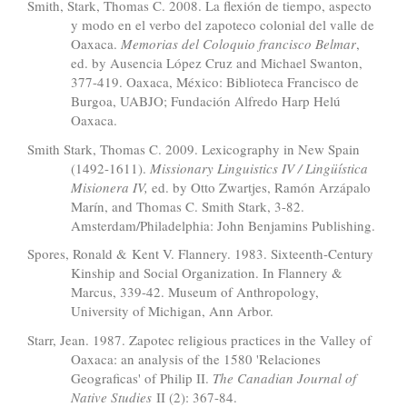
Smith, Stark, Thomas C. 2008. La flexión de tiempo, aspecto
y modo en el verbo del zapoteco colonial del valle de
Oaxaca.
Memorias del Coloquio francisco Belmar
,
ed. by Ausencia López Cruz and Michael Swanton,
377-419. Oaxaca, México: Biblioteca Francisco de
Burgoa, UABJO; Fundación Alfredo Harp Helú
Oaxaca.
Smith Stark, Thomas C. 2009. Lexicography in New Spain
(1492-1611).
Missionary Linguistics IV / Lingüística
Misionera IV,
ed. by Otto Zwartjes, Ramón Arzápalo
Marín, and Thomas C. Smith Stark, 3-82.
Amsterdam/Philadelphia: John Benjamins Publishing.
Spores, Ronald & Kent V. Flannery. 1983. Sixteenth-Century
Kinship and Social Organization. In Flannery &
Marcus, 339-42. Museum of Anthropology,
University of Michigan, Ann Arbor.
Starr, Jean. 1987. Zapotec religious practices in the Valley of
Oaxaca: an analysis of the 1580 'Relaciones
Geograficas' of Philip II.
The Canadian Journal of
Native Studies
II (2): 367-84.