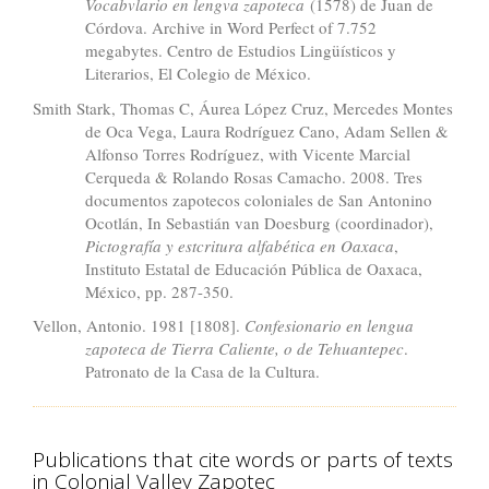
Vocabvlario en lengva zapoteca
(1578) de Juan de
Córdova. Archive in Word Perfect of 7.752
megabytes. Centro de Estudios Lingüísticos y
Literarios, El Colegio de México.
Smith Stark, Thomas C, Áurea López Cruz, Mercedes Montes
de Oca Vega, Laura Rodríguez Cano, Adam Sellen &
Alfonso Torres Rodríguez, with Vicente Marcial
Cerqueda & Rolando Rosas Camacho. 2008. Tres
documentos zapotecos coloniales de San Antonino
Ocotlán, In Sebastián van Doesburg (coordinador),
Pictografía y estcritura alfabética en Oaxaca
,
Instituto Estatal de Educación Pública de Oaxaca,
México, pp. 287-350.
Vellon, Antonio. 1981 [1808].
Confesionario en lengua
zapoteca de Tierra Caliente, o de Tehuantepec
.
Patronato de la Casa de la Cultura.
Publications that cite words or parts of texts
in Colonial Valley Zapotec