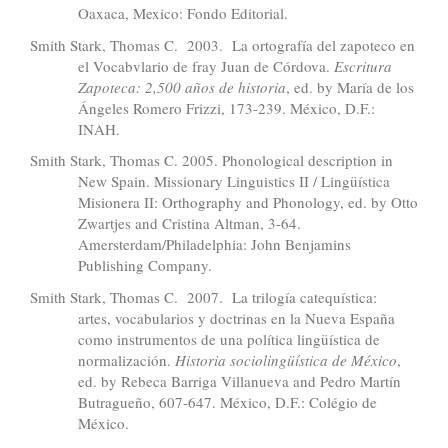
Oaxaca, Mexico: Fondo Editorial.
Smith Stark, Thomas C. 2003. La ortografía del zapoteco en
el Vocabvlario de fray Juan de Córdova.
Escritura
Zapoteca: 2,500 años de historia
, ed. by María de los
Ángeles Romero Frizzi, 173-239. México, D.F.:
INAH.
Smith Stark, Thomas C. 2005. Phonological description in
New Spain. Missionary Linguistics II / Lingüística
Misionera II: Orthography and Phonology, ed. by Otto
Zwartjes and Cristina Altman, 3-64.
Amersterdam/Philadelphia: John Benjamins
Publishing Company.
Smith Stark, Thomas C. 2007. La trilogía catequística:
artes, vocabularios y doctrinas en la Nueva España
como instrumentos de una política lingüística de
normalización.
Historia sociolingüística de México
,
ed. by Rebeca Barriga Villanueva and Pedro Martín
Butragueño, 607-647. México, D.F.: Colégio de
México.