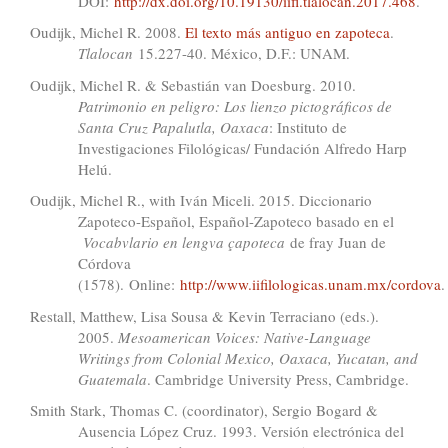
DOI:
http://dx.doi.org/10.19130/iifl.tlalocan.2017.468
.
Oudijk, Michel R. 2008.
El texto más antiguo en zapoteca
.
Tlalocan
15.227-40. México, D.F.: UNAM.
Oudijk, Michel R. & Sebastián van Doesburg. 2010.
Patrimonio en peligro: Los lienzo pictográficos de
Santa Cruz Papalutla, Oaxaca
: Instituto de
Investigaciones Filológicas/ Fundación Alfredo Harp
Helú.
Oudijk, Michel R., with Iván Miceli. 2015. Diccionario
Zapoteco-Español, Español-Zapoteco basado en el
Vocabvlario en lengva çapoteca
de fray Juan de
Córdova
(1578). Online:
http://www.iifilologicas.unam.mx/cordova
.
Restall, Matthew, Lisa Sousa & Kevin Terraciano (eds.).
2005.
Mesoamerican Voices: Native-Language
Writings from Colonial Mexico, Oaxaca, Yucatan, and
Guatemala
. Cambridge University Press, Cambridge.
Smith Stark, Thomas C. (coordinator), Sergio Bogard &
Ausencia López Cruz. 1993. Versión electrónica del