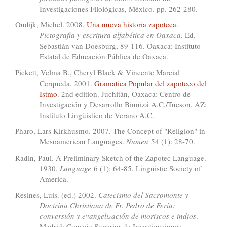
Investigaciones Filológicas, México. pp. 262-280.
Oudijk, Michel. 2008.
Una nueva historia zapoteca
.
Pictografía y escritura alfabética en Oaxaca
. Ed.
Sebastián van Doesburg, 89-116. Oaxaca: Instituto
Estatal de Educación Pública de Oaxaca.
Pickett, Velma B., Cheryl Black & Vincente Marcial
Cerqueda. 2001.
Gramatica Popular del zapoteco del
Istmo
. 2nd edition. Juchitán, Oaxaca: Centro de
Investigación y Desarrollo Binnizá A.C./Tucson, AZ:
Instituto Lingüístico de Verano A.C.
Pharo, Lars Kirkhusmo. 2007. The Concept of "Religion" in
Mesoamerican Languages.
Numen
54 (1): 28-70.
Radin, Paul. A Preliminary Sketch of the Zapotec Language.
1930.
Language
6 (1): 64-85. Linguistic Society of
America.
Resines, Luis. (ed.) 2002.
Catecismo del Sacromonte y
Doctrina Christiana de Fr. Pedro de Feria:
conversión y evangelización de moriscos e indios
.
Madrid: Consejo Superior de Investigaciones