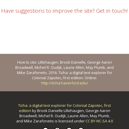
Have suggestions to improve the site? Get in touch!
How to cite: Lillehaugen, Brook Danielle, George Aaron
Broadwell, Michel R. Oudijk, Laurie Allen, May Plumb, and
Mike Zarafonetis. 2016. Ticha: a digital text explorer for
Colonial Zapotec, first edition. Online:
http://ticha.haverford.edu/
Ticha: a digital text explorer for Colonial Zapotec, first
edition
by
Brook Danielle Lillehaugen, George Aaron
Broadwell, Michel R. Oudijk, Laurie Allen, May Plumb,
and Mike Zarafonetis
is licensed under
CC BY-NC-SA 4.0