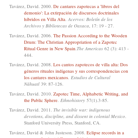
Tavárez, David. 2000.
De cantares zapotecas a 'libros del
demonio': La extirpación de discursos doctrinales
híbridos en Villa Alta
.
Acervos: Boletín de los
Archivos y Bibliotecas de Oaxaca
, 17: 19 - 27.
Tavárez, David. 2006.
The Passion According to the Wooden
Drum: The Christian Appropriation of a Zapotec
Ritual Genre in New Spain
.
The Americas
62 (3): 413 -
444.
Tavárez, David. 2008.
Los cantos zapotecos de villa alta: Dos
géneros rituales indígenas y sus correspondencias con
los cantares mexicanos
.
Estudios de Cultural
Náhuatl
39: 87-126.
Tavárez, David. 2010.
Zapotec Time, Alphabetic Writing, and
the Public Sphere
.
Ethnohistory
57(1).3-85.
Tavárez, David. 2011.
The invisible war: indigenous
devotions, discipline, and dissent in colonial Mexico
.
Stanford University Press, Stanford, CA.
Tavárez, David & John Justeson. 2008.
Eclipse records in a