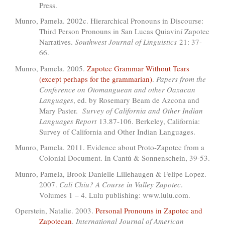
Press.
Munro, Pamela. 2002c. Hierarchical Pronouns in Discourse:
Third Person Pronouns in San Lucas Quiaviní Zapotec
Narratives.
Southwest Journal of Linguistics
21: 37-
66.
Munro, Pamela. 2005.
Zapotec Grammar Without Tears
(except perhaps for the grammarian)
.
Papers from the
Conference on Otomanguean and other Oaxacan
Languages
, ed. by Rosemary Beam de Azcona and
Mary Paster.
Survey of California and Other Indian
Languages Report
13.87-106. Berkeley, California:
Survey of California and Other Indian Languages.
Munro, Pamela. 2011. Evidence about Proto-Zapotec from a
Colonial Document. In Cantú & Sonnenschein, 39-53.
Munro, Pamela, Brook Danielle Lillehaugen & Felipe Lopez.
2007.
Cali Chiu? A Course in Valley Zapotec
.
Volumes 1 – 4. Lulu publishing: www.lulu.com.
Operstein, Natalie. 2003.
Personal Pronouns in Zapotec and
Zapotecan
.
International Journal of American