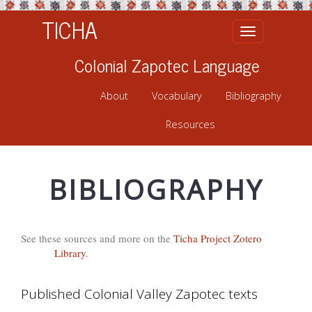
TICHA
Toggle
navigation
Colonial Zapotec Language
About
Vocabulary
Bibliography
Resources
BIBLIOGRAPHY
See these sources and more on the
Ticha Project Zotero
Library
.
Published Colonial Valley Zapotec texts