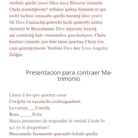
xtollalo quella yoovi Dios naca Bixooze xtennilo
Chela nonnitijlooni? tollaloo quiraa benniati ni qui
toobi lachini xinnaaba quella huennij tiloo yoovi
Mi Dios
Canaachij quitoobi lachi quitoobi anima
xtennilo lo Besuannana
Dios
nipezani looynij
ani connichij ñalo xtenniniloo guechelayoo, Chela
hualoxi cannalo yoo bini lanni quiebaa Chela roa
cani quinnijcixoolo Yoobini
Dios
ñee
S.tos Angeles
Zelijpe.
Presentacion para contraer Ma-
trimonio.
Llama ã los que quieren casar
Coxijche ni xacalachi cochaagaañani.
Levantate___
Coxolly
Reza
_____Pella
Hazes juramento de responder la verdad ã todo lo
q.e yo le preguntare?
Huazannilo Juramento quicaabi tichalo quella