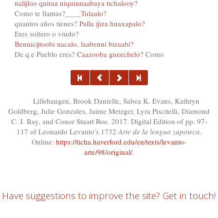
nalijloo quiraa niquinnaabaya tichalooy?
Como te llamas?____
Tulaalo?
quantos años tienes?
Palla ijiza huaxapalo?
Eres soltero o viudo?
Bennicijtoobi nacalo, laabenni bizaabi?
De q.e Pueblo eres?
Caazooba gueechelo?
Como
Lillehaugen, Brook Danielle, Sabea K. Evans, Kathryn
Goldberg, Julie Gonzales, Jaime Metzger, Lyra Piscitelli, Diamond
C. J. Ray, and Conor Stuart Roe. 2017. Digital Edition of pp. 97-
117 of Leonardo Levanto’s 1732
Arte de la lengua zapoteca
.
Online:
https://ticha.haverford.edu/en/texts/levanto-
arte/98/original/
.
Have suggestions to improve the site? Get in touch!