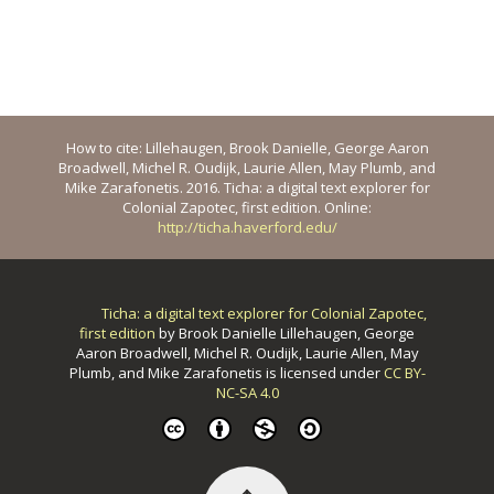
How to cite: Lillehaugen, Brook Danielle, George Aaron
Broadwell, Michel R. Oudijk, Laurie Allen, May Plumb, and
Mike Zarafonetis. 2016. Ticha: a digital text explorer for
Colonial Zapotec, first edition. Online:
http://ticha.haverford.edu/
Ticha: a digital text explorer for Colonial Zapotec,
first edition
by
Brook Danielle Lillehaugen, George
Aaron Broadwell, Michel R. Oudijk, Laurie Allen, May
Plumb, and Mike Zarafonetis
is licensed under
CC BY-
NC-SA 4.0