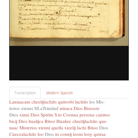
Transcription
Modern Spanish
Laniaacani cheelijlachilo quitoobi lachilo
los Mis-
terios xtenni SS.aTrinidad
ninaca Dios Bixooze
Dios
xinni Dios Spiritu S.to Coonna persona canitoo
bicij Dios hualijca Bitoo Huañee cheelijlachilo que-
naac Misterios xtenni quella xieelij lachi Bitoo
Dios
Cueezalachilo loo
Dios
ni connij looni looy quiraa