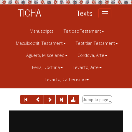
TICHA
Texts
Toggle
navigation
Manuscripts
Teitipac Testament
Macuilxochitl Testament
Teotitlan Testament
Aguero, Miscelaneo
Cordova, Arte
Feria, Doctrina
Levanto, Arte
Levanto, Cathecismo