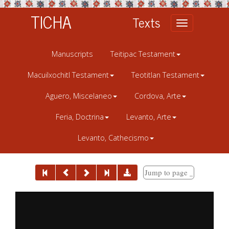
TICHA
Texts
Toggle
navigation
Manuscripts
Teitipac Testament
Macuilxochitl Testament
Teotitlan Testament
Aguero, Miscelaneo
Cordova, Arte
Feria, Doctrina
Levanto, Arte
Levanto, Cathecismo