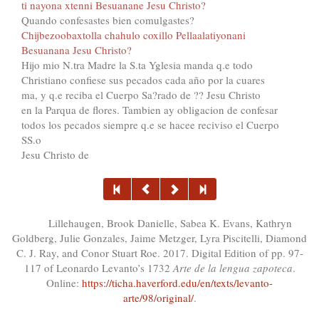
ti nayona xtenni Besuanane Jesu Christo?
Quando confesastes bien comulgastes?
Chijbezoobaxtolla chahulo coxillo Pellaalatiyonani
Besuanana Jesu Christo?
Hijo mio N.tra Madre la S.ta Yglesia manda q.e todo
Christiano confiese sus pecados cada año por la cuares
ma, y q.e reciba el Cuerpo Sa?rado de ?? Jesu Christo
en la Parqua de flores. Tambien ay obligacion de confesar
todos los pecados siempre q.e se hacee reciviso el Cuerpo
SS.o
Jesu Christo de
Lillehaugen, Brook Danielle, Sabea K. Evans, Kathryn
Goldberg, Julie Gonzales, Jaime Metzger, Lyra Piscitelli, Diamond
C. J. Ray, and Conor Stuart Roe. 2017. Digital Edition of pp. 97-
117 of Leonardo Levanto’s 1732
Arte de la lengua zapoteca
.
Online:
https://ticha.haverford.edu/en/texts/levanto-
arte/98/original/
.