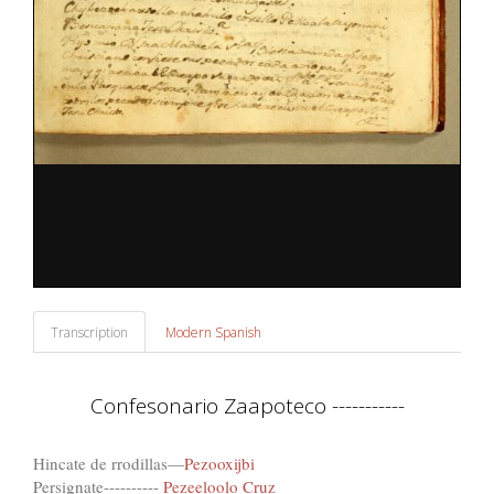
Transcription
Modern Spanish
Confesonario Zaapoteco -----------
Hincate de rrodillas—
Pezooxijbi
Persignate----------
Pezeeloolo Cruz