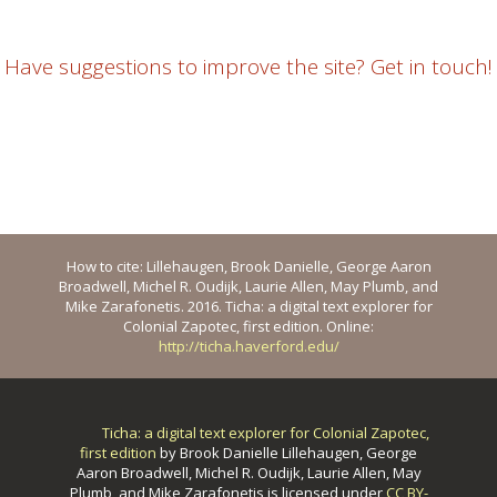
Have suggestions to improve the site? Get in touch!
How to cite: Lillehaugen, Brook Danielle, George Aaron
Broadwell, Michel R. Oudijk, Laurie Allen, May Plumb, and
Mike Zarafonetis. 2016. Ticha: a digital text explorer for
Colonial Zapotec, first edition. Online:
http://ticha.haverford.edu/
Ticha: a digital text explorer for Colonial Zapotec,
first edition
by
Brook Danielle Lillehaugen, George
Aaron Broadwell, Michel R. Oudijk, Laurie Allen, May
Plumb, and Mike Zarafonetis
is licensed under
CC BY-