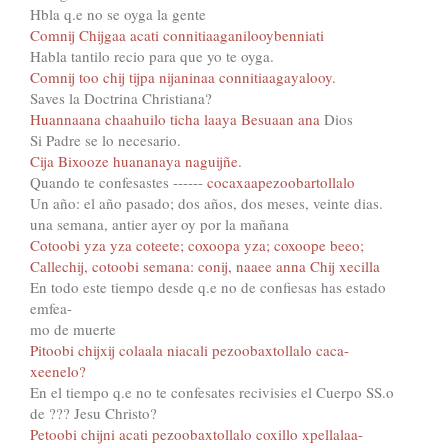
Hbla q.e no se oyga la gente
Comnij Chijgaa acati connitiaaganilooybenniati
Habla tantilo recio para que yo te oyga.
Comnij too chij tijpa nijaninaa connitiaagayalooy.
Saves la Doctrina Christiana?
Huannaana chaahuilo ticha laaya Besuaan ana
Dios
Si Padre se lo necesario.
Cija Bixooze huananaya naguijñe.
Quando te confesastes ------
cocaxaapezoobartollalo
Un año: el año pasado; dos años, dos meses, veinte dias.
una semana, antier ayer oy por la mañana
Cotoobi yza yza coteete; coxoopa yza; coxoope beeo;
Callechij, cotoobi semana: conij, naaee anna Chij xecilla
En todo este tiempo desde q.e no de confiesas has estado
emfea-
mo de muerte
Pitoobi chijxij colaala niacali pezoobaxtollalo caca-
xeenelo?
En el tiempo q.e no te confesates recivisies el Cuerpo SS.o
de ??? Jesu Christo?
Petoobi chijni acati pezoobaxtollalo coxillo xpellalaa-